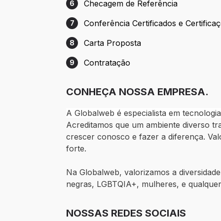
Checagem de Referência
6
Etapa 6: Checagem de Referência
Conferência Certificados e Certifica
7
Etapa 7: Conferência Certificados e Certi
Carta Proposta
8
Etapa 8: Carta Proposta
Contratação
9
Etapa 9: Contratação
CONHEÇA NOSSA EMPRESA.
A Globalweb é especialista em tecnologi
Acreditamos que um ambiente diverso tr
crescer conosco e fazer a diferença. Val
forte.
Na Globalweb, valorizamos a diversidade
negras, LGBTQIA+, mulheres, e qualquer
NOSSAS REDES SOCIAIS