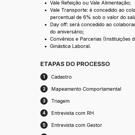
Vale Refeição ou Vale Alimentação;
Vale Transporte: é concedido ao cola
percentual de 6% sob o valor do salár
Day off: será concedido ao colabora
do aniversário;
Convênios e Parcerias (Instituições 
Ginástica Laboral.
ETAPAS DO PROCESSO
Cadastro
1
Etapa 1: Cadastro
Mapeamento Comportamental
2
Etapa 2: Mapeamento Comportamental
Triagem
3
Etapa 3: Triagem
Entrevista com RH
4
Etapa 4: Entrevista com RH
Entrevista com Gestor
5
Etapa 5: Entrevista com Gestor