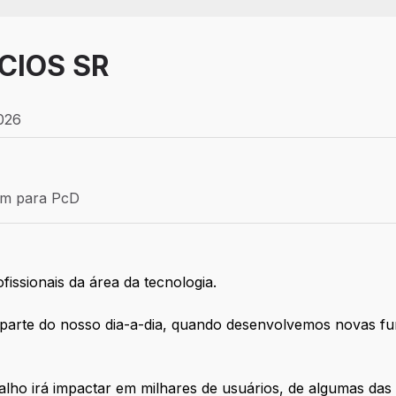
CIOS SR
2026
Efetivo
ém para PcD
para PcD
issionais da área da tecnologia.
arte do nosso dia-a-dia, quando desenvolvemos novas fun
alho irá impactar em milhares de usuários, de algumas das