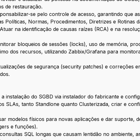
cos de restauração.
ponsabilizar-se pelo controle de acesso, garantindo que a
as Políticas, Normas, Procedimentos, Diretrizes e Rotina
Atuar na identificação de causas raízes (RCA) e na resol
itorar bloqueios de sessões (locks), uso de memória, pro
imo dos recursos, utilizando Zabbix/Grafana para monitor
tualizações de segurança (security patches) e correções en
evidos.
r a instalação do SGBD via instalador do fabricante e conf
 SLAs, tanto Standlone quanto Clusterizada, criar e config
isar modelos físicos para novas aplicações e dar suporte,
ggers e funções).
r consultas SQL longas que causam lentidão no ambiente, a