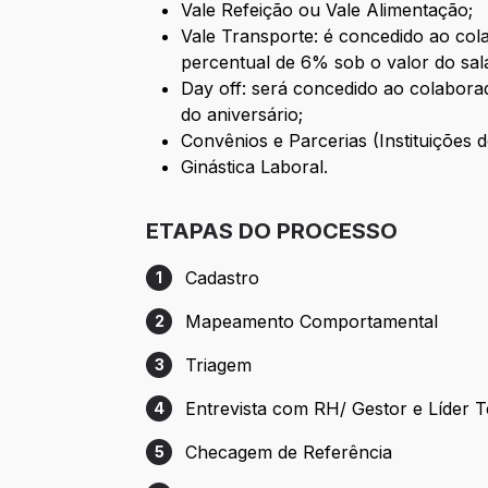
Vale Refeição ou Vale Alimentação;
Vale Transporte: é concedido ao cola
percentual de 6% sob o valor do salár
Day off: será concedido ao colabora
do aniversário;
Convênios e Parcerias (Instituições 
Ginástica Laboral.
ETAPAS DO PROCESSO
Cadastro
1
Etapa 1: Cadastro
Mapeamento Comportamental
2
Etapa 2: Mapeamento Comportamental
Triagem
3
Etapa 3: Triagem
Entrevista com RH/ Gestor e Líder 
4
Etapa 4: Entrevista com RH/ Gestor e Lí
Checagem de Referência
5
Etapa 5: Checagem de Referência