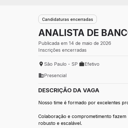
Candidaturas encerradas
ANALISTA DE BANC
Publicada em 14 de maio de 2026
Inscrições encerradas
São Paulo - SP
Efetivo
Local de trabalho: São Paulo - SP
Tipo de vaga: Efetivo
Presencial
Modelo de trabalho: Presencial
DESCRIÇÃO DA VAGA
Nosso time é formado por excelentes prof
Colaboração e comprometimento fazem p
robusto e escalável.