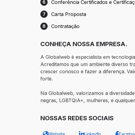
Conferência Certificados e Certifica
6
Etapa 6: Conferência Certificados e Certi
Carta Proposta
7
Etapa 7: Carta Proposta
Contratação
8
Etapa 8: Contratação
CONHEÇA NOSSA EMPRESA.
A Globalweb é especialista em tecnologi
Acreditamos que um ambiente diverso tr
crescer conosco e fazer a diferença. Val
forte.
Na Globalweb, valorizamos a diversidade
negras, LGBTQIA+, mulheres, e qualquer
NOSSAS REDES SOCIAIS
Website
LinkedIn
Facebo